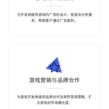
为开发商提供游戏内广告的设计、投放及分析服
务，帮助客户通过广告盈利。
游戏营销与品牌合作
为游戏开发商提供品牌合作及跨界营销策略，扩
大游戏的市场曝光度；