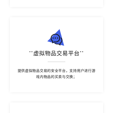
**虚拟物品交易平台**
提供虚拟物品交易的安全平台，支持用户进行游
戏内物品的买卖与交换；