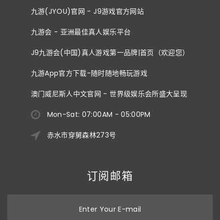
九游(JYOU)官网 - J9游戏官方网站
九游会 - 亚洲最佳真人娱乐平台
J9九游会(中国)真人游戏第一品牌|首页（欢迎您）
九游App官方下载-随时随地畅玩游戏
澳门威尼斯人中文官网 - 世界级娱乐会所盛大呈现
Mon-Sat: 07:00AM - 05:00PM
赤水市穿舅森林273号
订阅邮箱
Enter Your E-mail