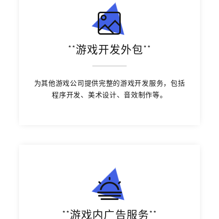
**游戏开发外包**
为其他游戏公司提供完整的游戏开发服务，包括
程序开发、美术设计、音效制作等。
**游戏内广告服务**